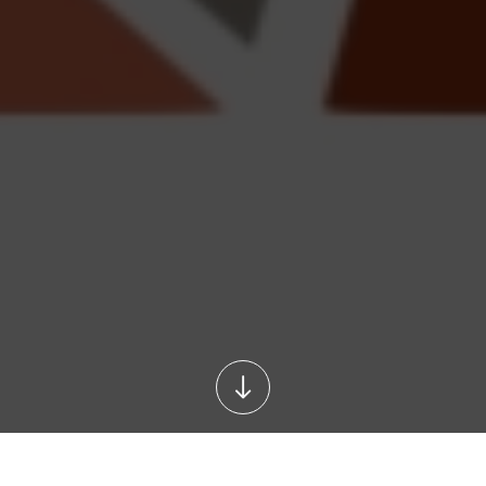
я треугольника
Медиана