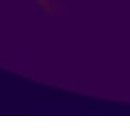
Не использованные
0
Равнобедренный