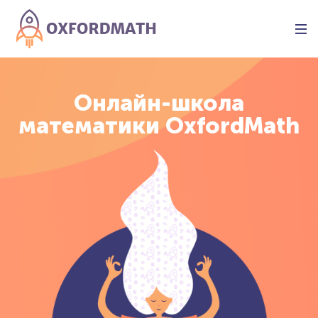
Онлайн-школа
математики OxfordMath